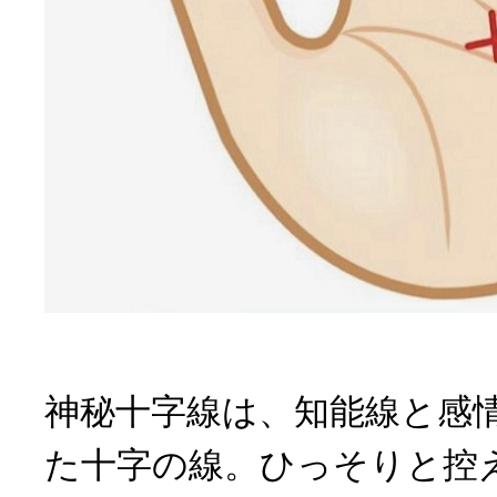
神秘十字線は、知能線と感
た十字の線。ひっそりと控