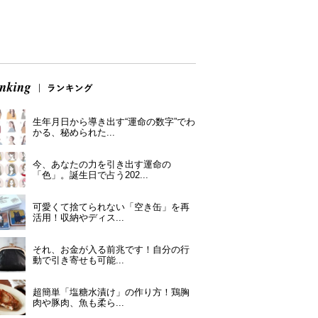
生年月日から導き出す“運命の数字”でわ
かる、秘められた...
今、あなたの力を引き出す運命の
「色」。誕生日で占う202...
可愛くて捨てられない「空き缶」を再
活用！収納やディス...
それ、お金が入る前兆です！自分の行
動で引き寄せも可能...
超簡単「塩糖水漬け」の作り方！鶏胸
肉や豚肉、魚も柔ら...