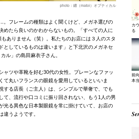
photo：纒（matoi）オプティカル
…。フレームの種類はよく聞くけど、メガネ選びの
カ
決めたら良いのかわからないもの。「すべての人に
る 
類もありません（笑）。私たちのお店には３人のスタ
ドとしているものは違います」と下北沢のメガネセ
ティカル」の島田麻衣子さん。
シャツや革靴を好む30代の女性。プレーンなファッ
前
くて丸いフランスの眼鏡を愛用しているといいま
本
視する店長（ご主人）は、シンプルで華奢で、でも
して、流行や口コミに振り回されない、もう1人の男
が光る異色な日本製眼鏡を常に掛けていて、お店の
は違うようです。