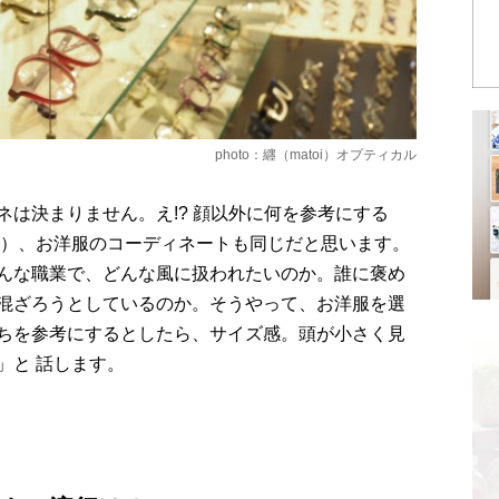
photo：纒（matoi）オプティカル
は決まりません。え!? 顔以外に何を参考にする
笑）、お洋服のコーディネートも同じだと思います。
んな職業で、どんな風に扱われたいのか。誰に褒め
混ざろうとしているのか。そうやって、お洋服を選
ちを参考にするとしたら、サイズ感。頭が小さく見
」と 話します。