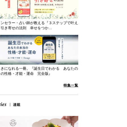
ウンセラー・占い師が教える『３ステップで叶え
引き寄せの法則 幸せをつか...
向きになれる一冊。『誕生日でわかる あなたの
当の性格・才能・運命 完全版』
特集一覧