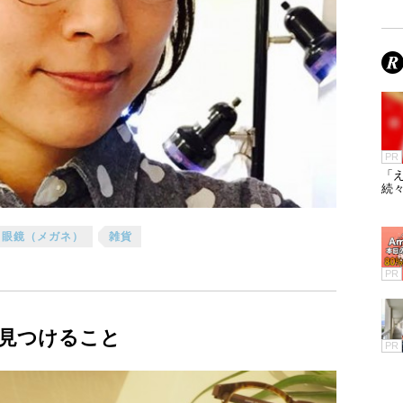
PR
「え
続々
眼鏡（メガネ）
雑貨
PR
見つけること
PR