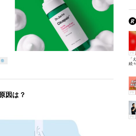
PR
「え
春
続々
PR
原因は？
PR