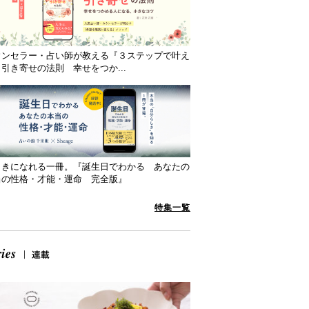
ウンセラー・占い師が教える『３ステップで叶え
引き寄せの法則 幸せをつか...
向きになれる一冊。『誕生日でわかる あなたの
当の性格・才能・運命 完全版』
特集一覧