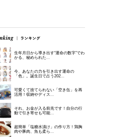
生年月日から導き出す“運命の数字”でわ
かる、秘められた...
今、あなたの力を引き出す運命の
「色」。誕生日で占う202...
可愛くて捨てられない「空き缶」を再
活用！収納やディス...
それ、お金が入る前兆です！自分の行
動で引き寄せも可能...
超簡単「塩糖水漬け」の作り方！鶏胸
肉や豚肉、魚も柔ら...