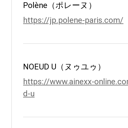
Polène（ポレーヌ）
https://jp.polene-paris.com/
NOEUD U（ヌゥユゥ）
https://www.ainexx-online.
d-u