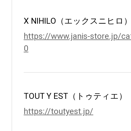
X NIHILO（エックスニヒロ
https://www.janis-store.jp/c
0
TOUT Y EST（トゥティエ）
https://toutyest.jp/