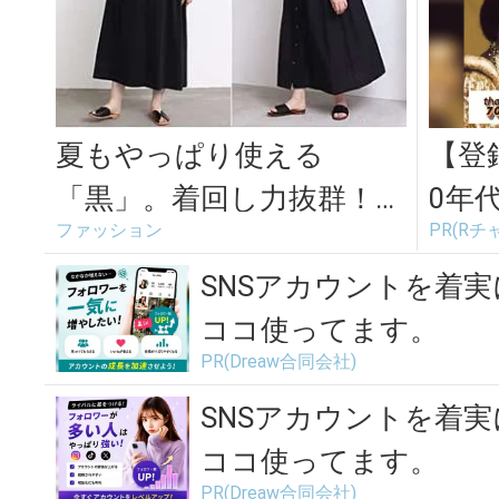
夏もやっぱり使える
【登
「黒」。着回し力抜群！大
0年
ファッション
PR(Rチ
人の「黒ワンピース」5選
で見
SNSアカウントを着
ココ使ってます。
PR(Dreaw合同会社)
SNSアカウントを着
ココ使ってます。
PR(Dreaw合同会社)