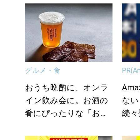
グルメ・食
PR
(A
おうち晩酌に、オンラ
Am
イン飲み会に。お酒の
ない
肴にぴったりな「お取
続々
り寄せグルメ」5選