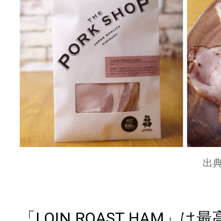
出
「LOIN ROAST HAM」