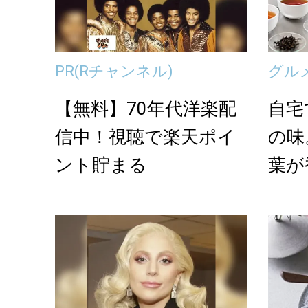
PR
(Rチャンネル)
グル
【無料】70年代洋楽配
自宅
信中！視聴で楽天ポイ
の味
ント貯まる
葉が香
A CO