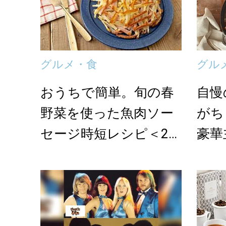
グルメ・食
グル
おうちで簡単。旬の春
自慢
野菜を使った魚肉ソー
がち
セージ時短レシピ＜2選
豪華
＞
込め