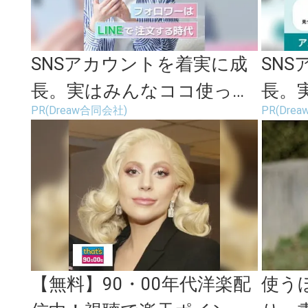
SNSアカウントを着実に成
SN
長。実はみんなココ使って
長。
PR(Dreaw合同会社)
PR(Dre
ます。
ます
【無料】90・00年代洋楽配
使う