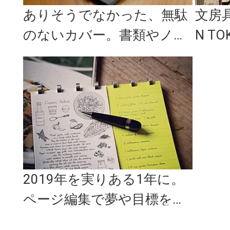
ありそうでなかった、無駄
文房具
のないカバー。書類やノー
N T
トを傷つけずに持ち歩ける
「G
「IDE...
2019年を実りある1年に。
ページ編集で夢や目標を思
い通りに描ける「FLEXNO...