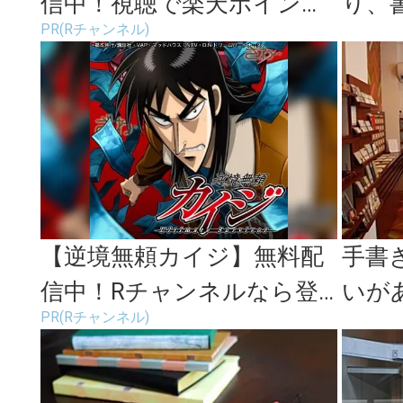
信中！視聴で楽天ポイント
り、
PR(Rチャンネル)
貯まる
る「RO
【逆境無頼カイジ】無料配
手書
信中！Rチャンネルなら登
いが
PR(Rチャンネル)
録不要！
る文