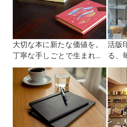
大切な本に新たな価値を。
活版
丁寧な手しごとで生まれる
る、
趣を教えてくれる「空想製
見つかる
本屋」