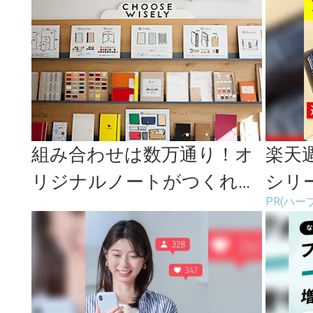
組み合わせは数万通り！オ
楽天
リジナルノートがつくれる
シリ
PR(ハー
「HININE NOTE（ハイナ...
キリ