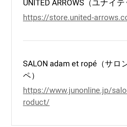
UNITED ARROWS（ユナ
https://store.united-arrows.c
SALON adam et ropé（サ
ペ）
https://www.junonline.jp/sal
roduct/