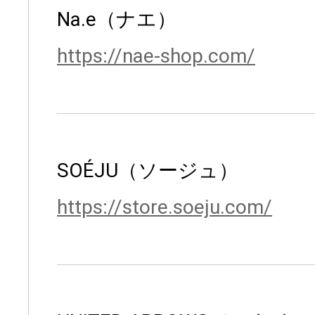
Na.e（ナエ）
https://nae-shop.com/
SOÉJU（ソージュ）
https://store.soeju.com/