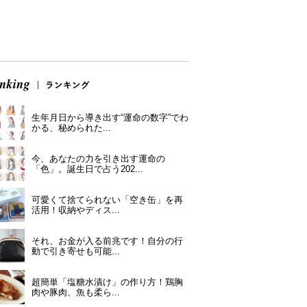
生年月日から導き出す“運命の数字”でわ
かる、秘められた...
今、あなたの力を引き出す運命の
「色」。誕生日で占う202...
可愛くて捨てられない「空き缶」を再
活用！収納やディス...
それ、お金が入る前兆です！自分の行
動で引き寄せも可能...
超簡単「塩糖水漬け」の作り方！鶏胸
肉や豚肉、魚も柔ら...