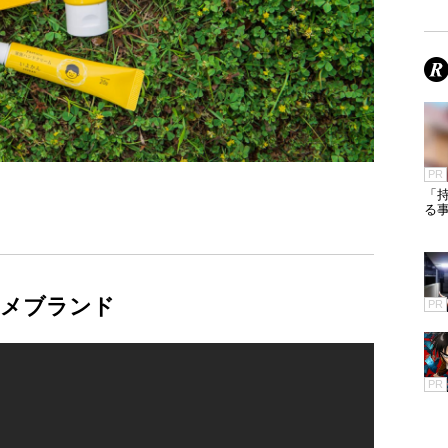
PR
「
る
スメブランド
PR
PR