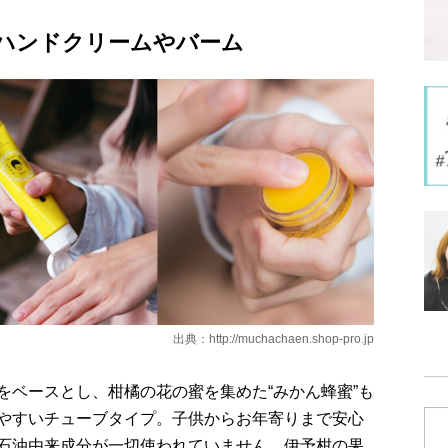
ハンドクリームやバーム
出典：
http://muchachaen.shop-pro.jp
をベースとし、柑橘の花の蜜を集めた“みかん蜂蜜”も
やすいチューブタイプ。子供からお年寄りまで安心
石油由来成分が一切使われていません。伊予柑の果