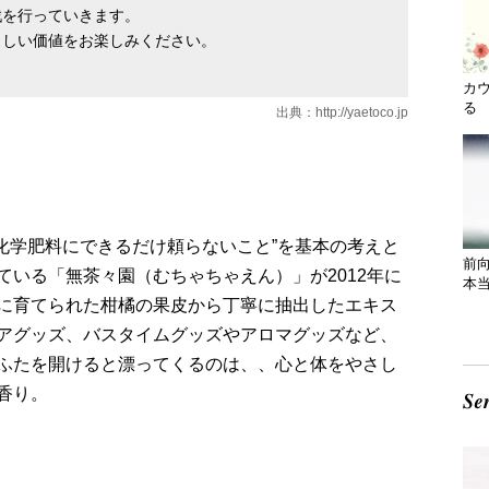
戦を行っていきます。
らしい価値をお楽しみください。
カ
る 
出典：
http://yaetoco.jp
薬や化学肥料にできるだけ頼らないこと”を基本の考えと
前
いる「無茶々園（むちゃちゃえん）」が2012年に
本
に育てられた柑橘の果皮から丁寧に抽出したエキス
アグッズ、バスタイムグッズやアロマグッズなど、
ふたを開けると漂ってくるのは、、心と体をやさし
香り。