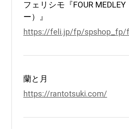
フェリシモ『FOUR MEDL
ー）』
https://feli.jp/fp/spshop_fp
蘭と月
https://rantotsuki.com/