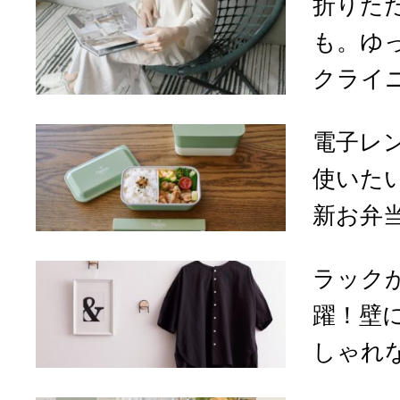
折りた
も。ゆ
クライニ
電子レ
使いたい「
新お弁
ラック
躍！壁
しゃれな