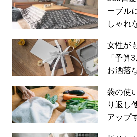
ーブル
しゃれな
女性が
「予算3
お洒落な
袋の使
り返し
アップす