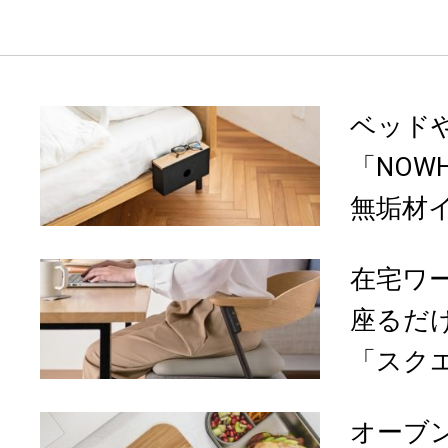
ベッド
「NOWH
無垢材
在宅ワ
座るだ
「スクエ
オーブ