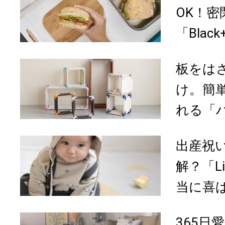
OK！密
「Blac
板をは
け。簡
れる「ハ
出産祝
解？「Lit
当に喜ば
365日