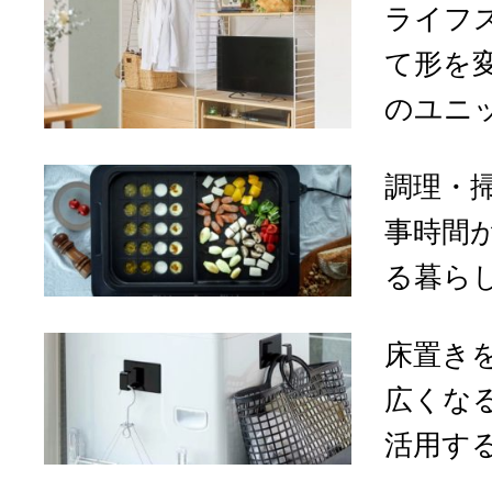
ライフ
て形を
のユニッ
調理・
事時間
る暮らし
床置き
広くな
活用する