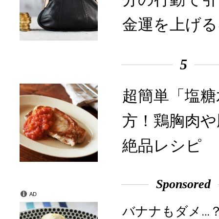
金運を上げる
5
超簡単「塩糖
方！鶏胸肉や
絶品レシピ
Sponsored
AD
バナナもダメ…