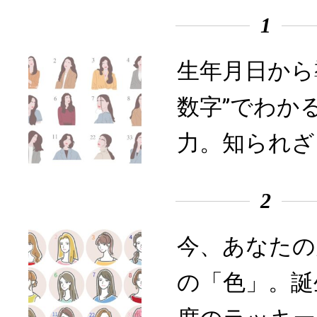
1
生年月日から
数字”でわか
力。知られざ
2
今、あなたの
の「色」。誕