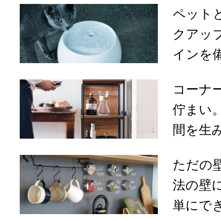
ペット
クアッ
インを備
コーナ
佇まい
間を生み
ただの
法の壁
単にでき