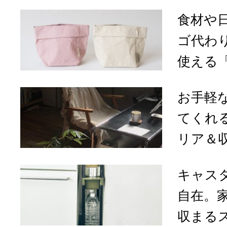
食材や
ゴ代わ
使える「U
お手軽
てくれ
リア＆収
キャス
自在。
収まるス