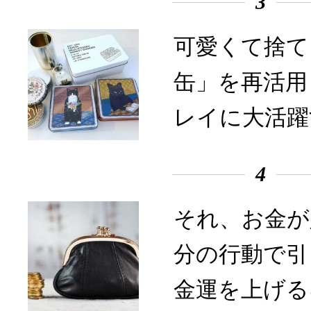
3
可愛くて捨て
缶」を再活用
レイに大活躍
4
それ、お金が
分の行動で引
金運を上げる