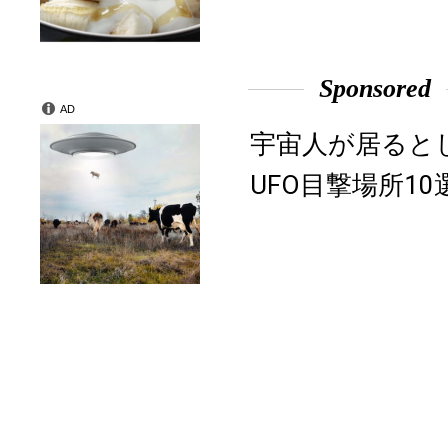
Sponsored
AD
宇宙人が居ると
UFO目撃場所10