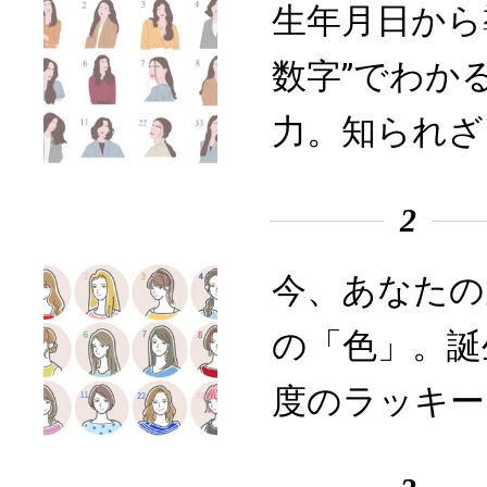
生年月日から
数字”でわか
力。知られざ
2
今、あなたの
の「色」。誕
度のラッキー