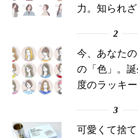
力。知られざ
2
今、あなたの
の「色」。誕
度のラッキー
3
可愛くて捨て