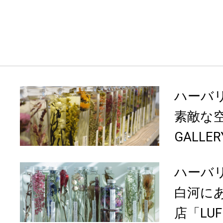
ハーバ
素敵な空
GALLE
ハーバ
白河に
店「LU