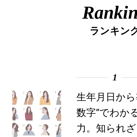
Ranki
ランキン
1
生年月日から
数字”でわか
力。知られざ