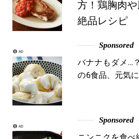
方！鶏胸肉や
絶品レシピ
Sponsored
AD
バナナもダメ…
の6食品、元気に
Sponsored
AD
ニンニクを食べ