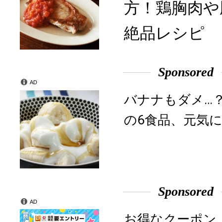
方！鶏胸肉や
絶品レシピ
Sponsored
AD
バナナもダメ…
の6食品、元気に
Sponsored
AD
お得なクーポン