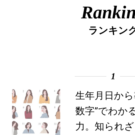
Ranki
ランキン
1
生年月日から
数字”でわか
力。知られざ