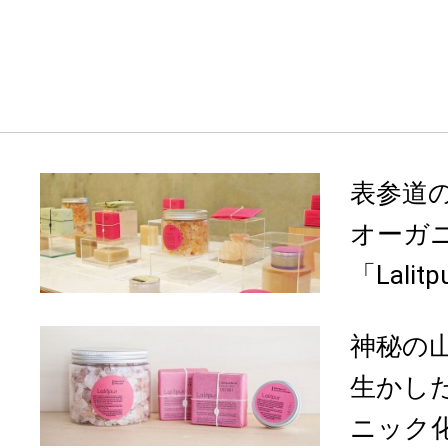
表参道
オーガ
「Lalit
神秘の
生かし
ニック化