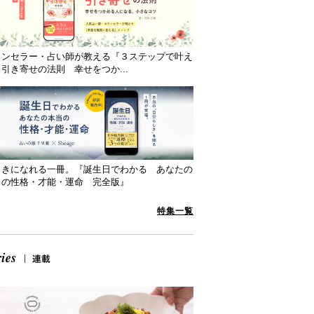
ウンセラー・占い師が教える『３ステップで叶え
引き寄せの法則 幸せをつか...
向きになれる一冊。『誕生日でわかる あなたの
当の性格・才能・運命 完全版』
特集一覧