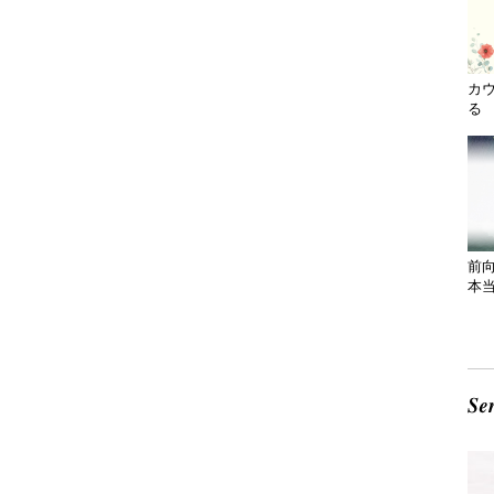
カ
る 
前
本