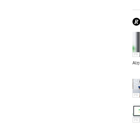
PR
A
PR
PR