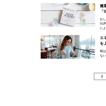
健
「S
おし
SU
によ.
エ
を
朝は
ない
1