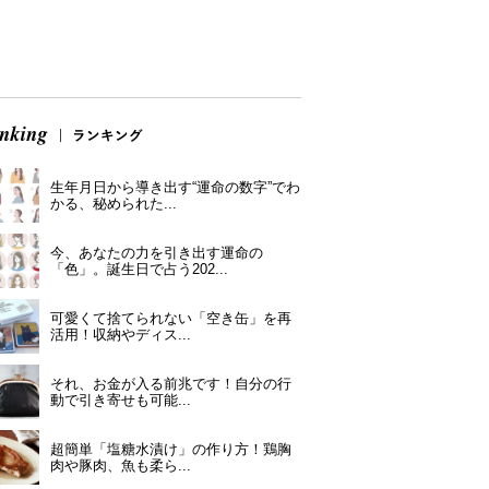
生年月日から導き出す“運命の数字”でわ
かる、秘められた...
今、あなたの力を引き出す運命の
「色」。誕生日で占う202...
可愛くて捨てられない「空き缶」を再
活用！収納やディス...
それ、お金が入る前兆です！自分の行
動で引き寄せも可能...
超簡単「塩糖水漬け」の作り方！鶏胸
肉や豚肉、魚も柔ら...