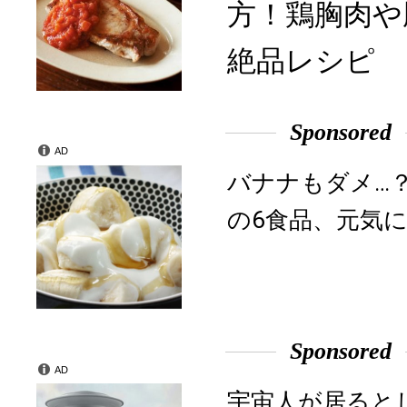
方！鶏胸肉や
絶品レシピ
Sponsored
AD
バナナもダメ…
の6食品、元気に
Sponsored
AD
宇宙人が居ると