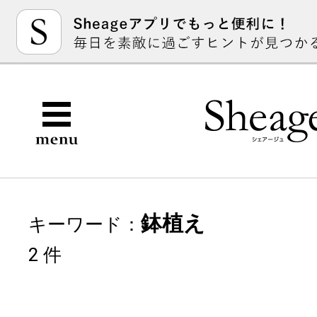
鉢植え
キーワード：
2 件