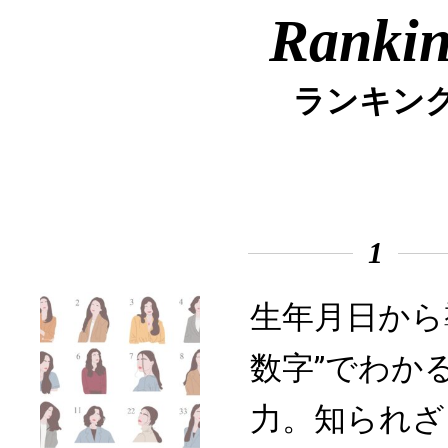
Ranki
ランキン
1
生年月日から
数字”でわか
力。知られざ