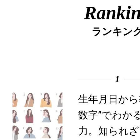
Ranki
ランキン
1
生年月日から
数字”でわか
力。知られざ