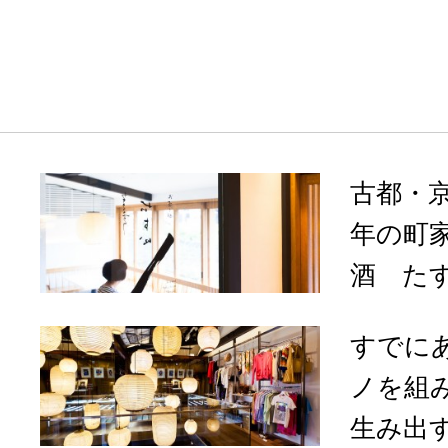
古都・京
年の町家
酒 た
すでに
ノを組
生み出す、