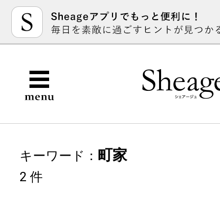
町家
キーワード：
2 件