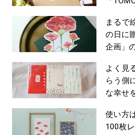
「TOMOS
まるで
の日に
企画」の
よく見
らう側
な幸せを
使い方は
100枚レ