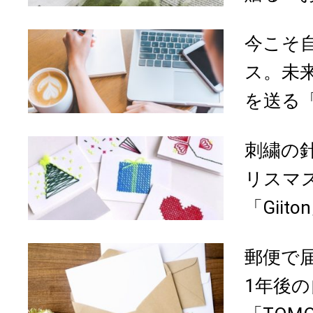
今こそ
ス。未
を送る「T
刺繍の
リスマ
「Gii
郵便で
1年後