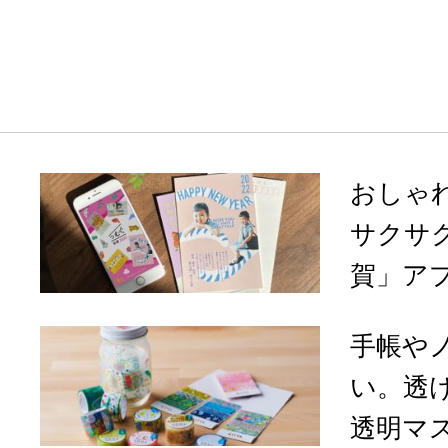
おしゃ
サクサ
賀」アプ
手帳や
い。透
透明マス