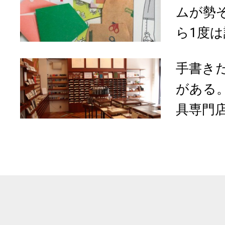
ムが勢
ら1度は
手書き
がある
具専門店