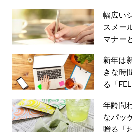
幅広い
スメー
マナーと
新年は
きな時
る「FELI
年齢問
なパッ
贈る「お