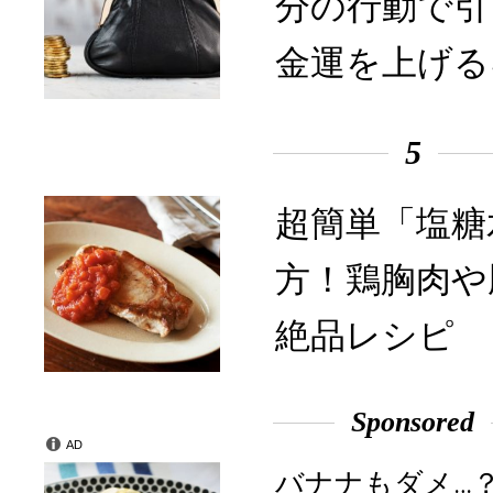
分の行動で引
金運を上げる
5
超簡単「塩糖
方！鶏胸肉や
絶品レシピ
Sponsored
AD
バナナもダメ…