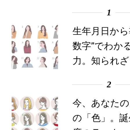
1
生年月日から
数字”でわか
力。知られざ
2
今、あなたの
の「色」。誕