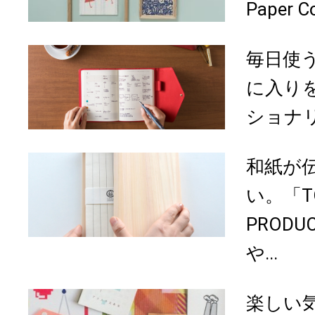
Paper Col
毎日使
に入り
ショナリ
和紙が
い。「TO
PROD
や...
楽しい