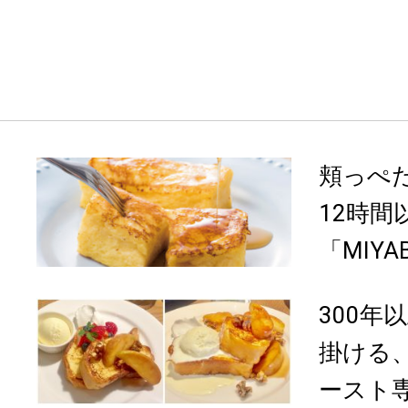
頬っぺ
12時
「MIYA
300年
掛ける
ースト専