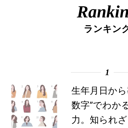
Ranki
ランキン
1
生年月日から
数字”でわか
力。知られざ