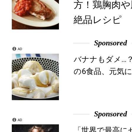
方！鶏胸肉や
絶品レシピ
Sponsored
AD
バナナもダメ…
の6食品、元気に
Sponsored
AD
「世界で最高に