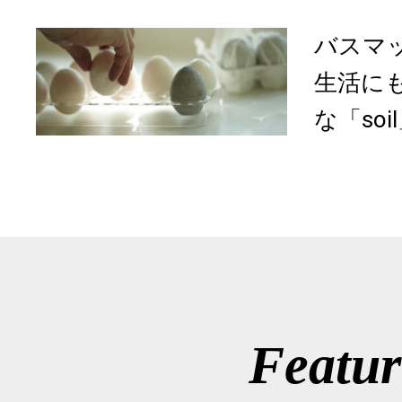
バスマ
生活に
な「soil
Featur