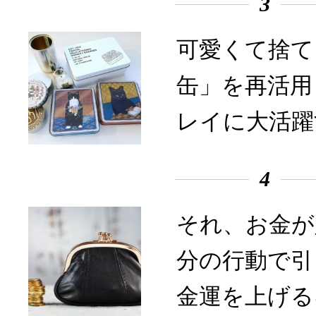
3
可愛くて捨て
缶」を再活用
レイに大活躍
4
それ、お金が
分の行動で引
金運を上げる