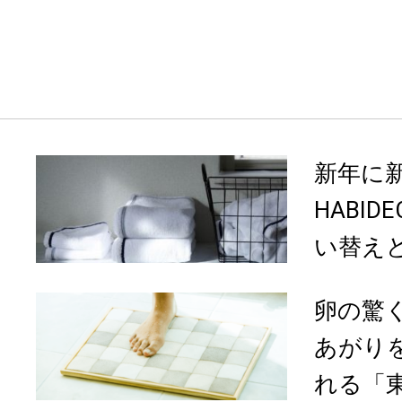
新年に新
HABI
い替えど
卵の驚
あがり
れる「東