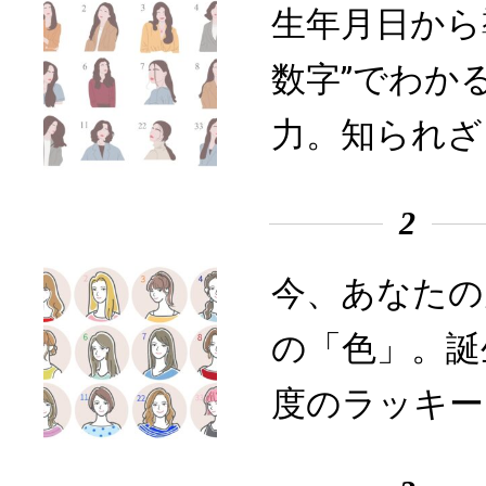
生年月日から
数字”でわか
力。知られざ
2
今、あなたの
の「色」。誕
度のラッキー