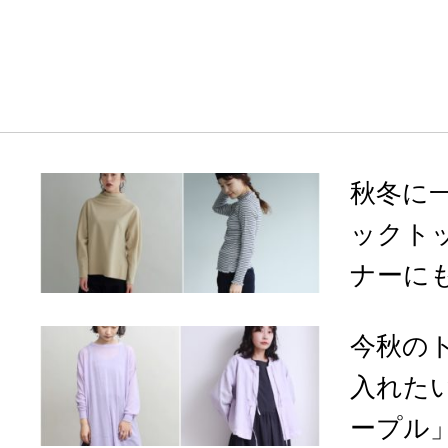
秋冬に
ックト
ナーにも
今秋の
入れた
ープル」