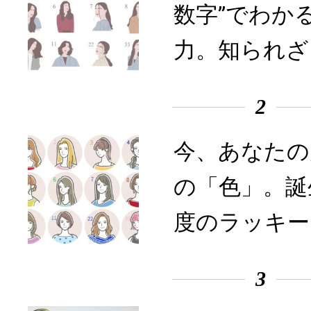
数字”でわか
力。知られざ
2
今、あなたの
の「色」。誕
度のラッキー
3