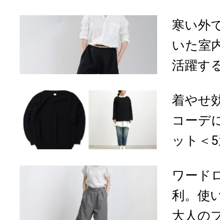
寒い外
いた室
活躍する「
着やせ
コーデ
ット＜5
ワード
利。使
大人のプ