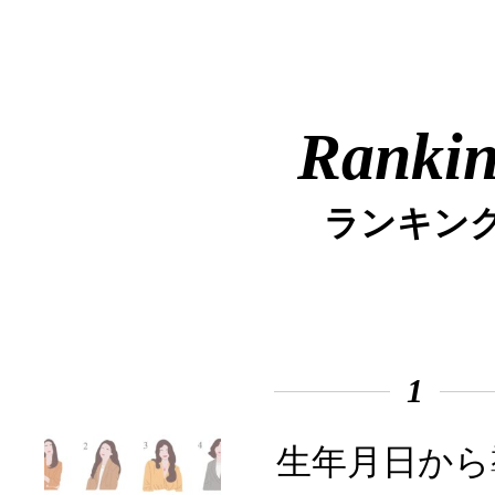
Ranki
ランキン
1
生年月日から