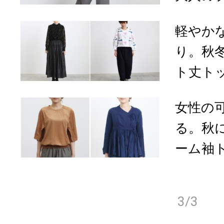
軽やか
り。秋
ト丈トッ
女性の
る。秋
ーム袖
3/3