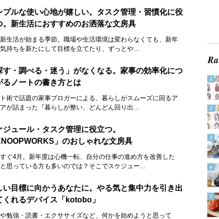
ンプルな使い心地が嬉しい。タスク管理・習慣化に役
つ。新生活におすすめのお洒落な文房具
新生活が始まる季節。職場や生活環境は変わらなくても、新年
気持ちを新たにして目標を立てたり、ずっとや...
探す・調べる・迷う」がなくなる。家事の効率化につ
がるノートの書き方とは
ト術で話題の家事ブロガーによる、暮らしがスムーズに回るア
アが詰まった『暮らしが整い、どんどん回り出...
ケジュール・タスク管理に役立つ。
KNOOPWORKS」のおしゃれな文房具
すぐ4月。新年度は心機一転、自分の仕事の進め方を改善した
と思っている方も多いのでは？そこでスケジュー...
しい目標に向かうあなたに。やる気と集中力を引き出
てくれるデバイス「kotobo」
や勉強・読書・エクササイズなど、何かを始めようと思って