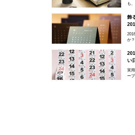
も、
飾
2
20
か？
2
い
実用
ープ