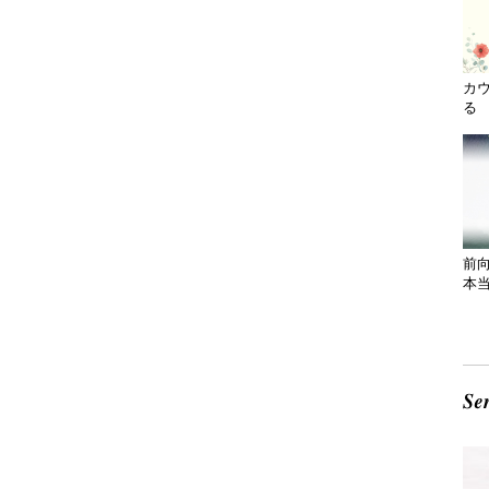
カ
る 
前
本