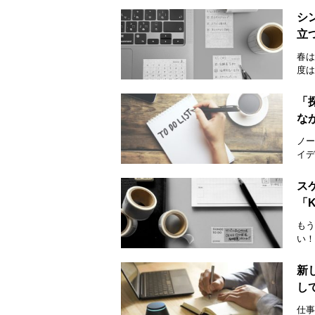
シ
立
春は
度は
「
な
ノー
イデ
ス
「
もう
い！
新
し
仕事