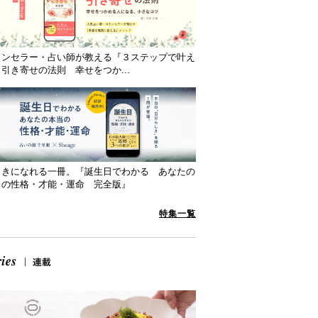
ウンセラー・占い師が教える『３ステップで叶え
引き寄せの法則 幸せをつか...
向きになれる一冊。『誕生日でわかる あなたの
当の性格・才能・運命 完全版』
特集一覧