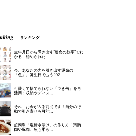
生年月日から導き出す“運命の数字”でわ
かる、秘められた...
今、あなたの力を引き出す運命の
「色」。誕生日で占う202...
可愛くて捨てられない「空き缶」を再
活用！収納やディス...
それ、お金が入る前兆です！自分の行
動で引き寄せも可能...
超簡単「塩糖水漬け」の作り方！鶏胸
肉や豚肉、魚も柔ら...