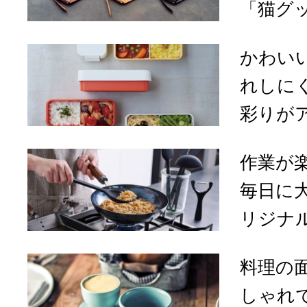
「猫グ
かわい
れしに
彩りがア
作業が
毎日に
リジナル
料理の
しゃれ