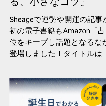
る、小さなコツ』
Sheageで運勢や開運の記
初の電子書籍もAmazon「
位をキープし話題となるな
登場しました！タイトルは