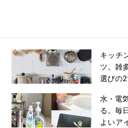
キッチ
ツ。雑
選びの2
水・電
る。毎
よいアイ