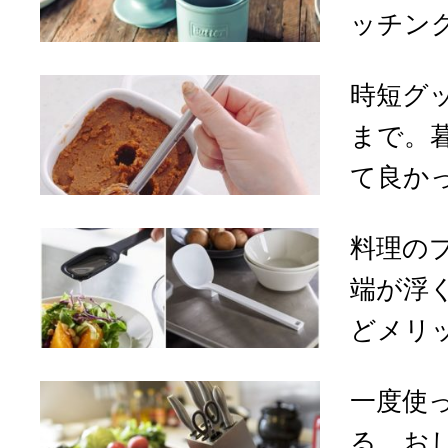
ッチン
時短グ
まで。
て良かっ
料理の
端が浮
どメリッ
一度使
る。お