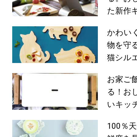
た新作キ
かわい
物を守
猫シルエ
お家ご
る！お
いキッチ
100％