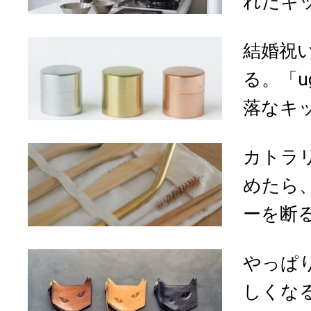
れたキッ
結婚祝
る。「u
落なキッ
カトラ
めたら
ーを断る
やっぱ
しくな