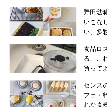
野田琺
いこな
い、多彩
食品ロ
る。こ
買ってよ
センス
フェ・
れな食器1