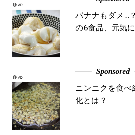
AD
バナナもダメ…
の6食品、元気に
Sponsored
AD
ニンニクを食べ
化とは？