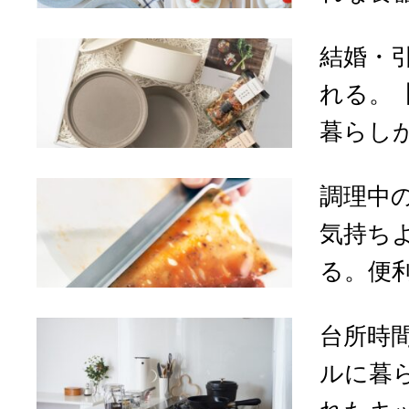
結婚・
れる。
暮らしが
調理中
気持ち
る。便利
台所時
ルに暮