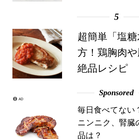
5
超簡単「塩糖
方！鶏胸肉や
絶品レシピ
Sponsored
AD
毎日食べてない
ニンニク、腎臓
品は？