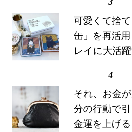
3
可愛くて捨て
缶」を再活用
レイに大活躍
4
それ、お金が
分の行動で引
金運を上げる