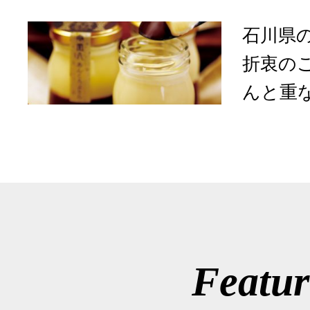
石川県
折衷の
んと重な
Featur