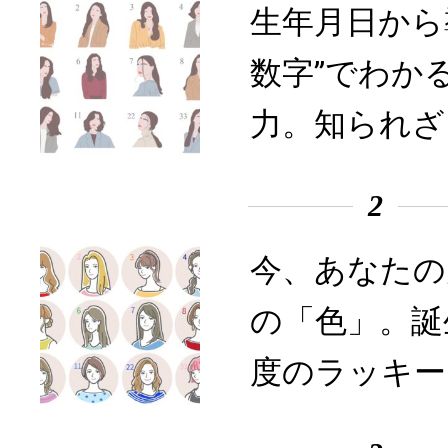
生年月日から
数字”でわか
力。知られざ
2
今、あなたの
の「色」。誕
度のラッキー