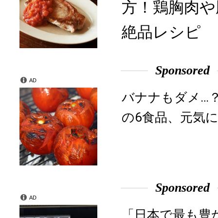
方！鶏胸肉や
絶品レシピ
Sponsored
AD
バナナもダメ…
の6食品、元気に
Sponsored
AD
「日本で最も豊