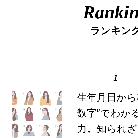
Ranki
ランキン
1
生年月日から
数字”でわか
力。知られざ