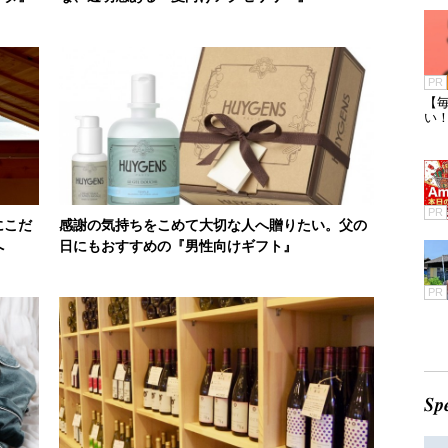
PR
【毎
い
PR
にこだ
感謝の気持ちをこめて大切な人へ贈りたい。父の
へ
日にもおすすめの『男性向けギフト』
PR