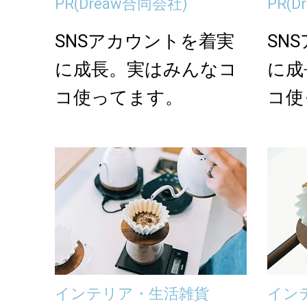
PR
(Dreaw合同会社)
PR
(
SNSアカウントを着実
SN
に成長。実はみんなコ
に成
コ使ってます。
コ使
インテリア・生活雑貨
イン