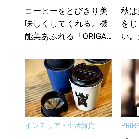
コーヒーをとびきり美
秋は
味しくしてくれる。機
をじ
能美あふれる「ORIGA
い。
MI」のコーヒー...
るお
集
インテリア・生活雑貨
PR
(