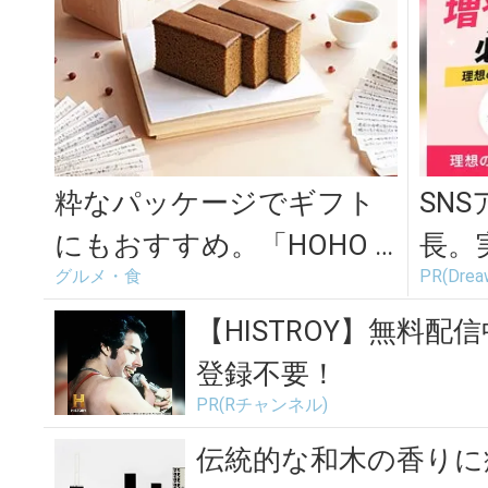
粋なパッケージでギフト
SN
にもおすすめ。「HOHO H
長。
グルメ・食
PR(Dr
OJICHA」の香ばしい焙じ
てま
茶...
【HISTROY】無料
登録不要！
PR(Rチャンネル)
伝統的な和木の香りに