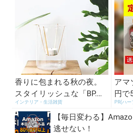
香りに包まれる秋の夜。
アマ
スタイリッシュな「BP.」
円で
インテリア・生活雑貨
PR(ハ
のキャンドルホルダーや
お香立て
【毎日変わる】Amaz
逃せない！