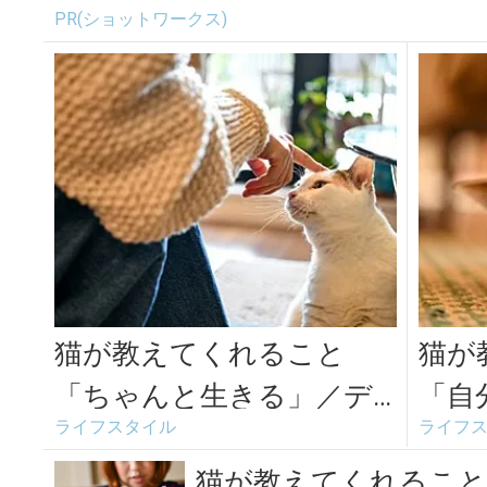
PR(ショットワークス)
猫が教えてくれること
猫が
「ちゃんと生きる」／デ
「自
ライフスタイル
ライフ
ザイナー・山岸彩さんの
イナ
場合vol.1
合vol
猫が教えてくれること