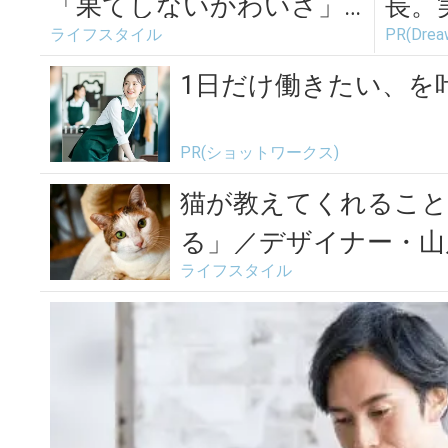
「果てしないかわいさ」
長。
ライフスタイル
PR(Dr
／地域計画学研究者・江口
てま
亜維子さんの場...
1日だけ働きたい、を
PR(ショットワークス)
猫が教えてくれること
る」／デザイナー・山岸
ライフスタイル