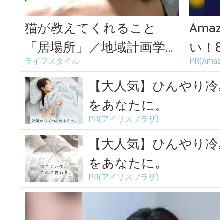
猫が教えてくれること
Am
「居場所」／地域計画学研
い！
ライフスタイル
PR(Amaz
究者・江口亜維子さんの場
場
合vol.1
【大人気】ひんやり冷
をあなたに。
PR(アイリスプラザ)
【大人気】ひんやり冷
をあなたに。
PR(アイリスプラザ)