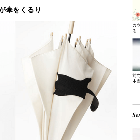
が傘をくるり
カ
る 
前
本