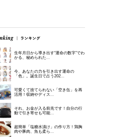
生年月日から導き出す“運命の数字”でわ
かる、秘められた...
今、あなたの力を引き出す運命の
「色」。誕生日で占う202...
可愛くて捨てられない「空き缶」を再
活用！収納やディス...
それ、お金が入る前兆です！自分の行
動で引き寄せも可能...
超簡単「塩糖水漬け」の作り方！鶏胸
肉や豚肉、魚も柔ら...