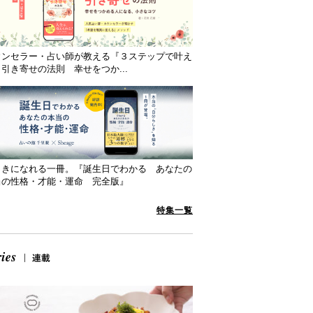
ウンセラー・占い師が教える『３ステップで叶え
引き寄せの法則 幸せをつか...
向きになれる一冊。『誕生日でわかる あなたの
当の性格・才能・運命 完全版』
特集一覧