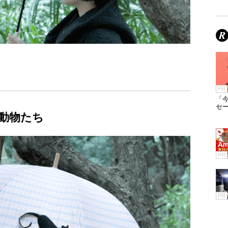
PR
「今
セ
動物たち
PR
PR