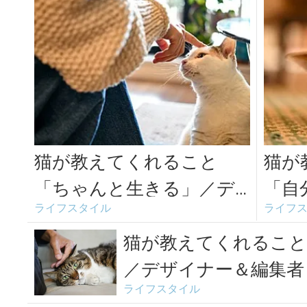
猫が教えてくれること
猫が
「ちゃんと生きる」／デ
「自
ライフスタイル
ライフ
ザイナー・山岸彩さんの
イナ
場合vol.1
合vol
猫が教えてくれること
／デザイナー＆編集者
ライフスタイル
o...