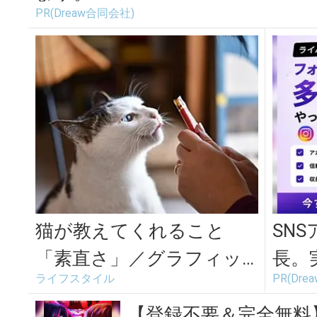
PR(Dreaw合同会社)
猫が教えてくれること
SN
「素直さ」／グラフィッ
長。
ライフスタイル
PR(Dr
クデザイナー・島喜実子
てま
さんの場合vol...
【登録不要＆完全無料