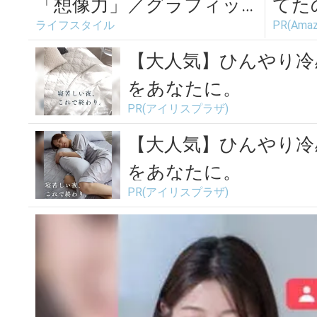
「想像力」／グラフィッ
てた
ライフスタイル
PR(Amaz
クデザイナー・島 喜実子
続々
さんの場合vo...
が...
【大人気】ひんやり冷
をあなたに。
PR(アイリスプラザ)
【大人気】ひんやり冷
をあなたに。
PR(アイリスプラザ)