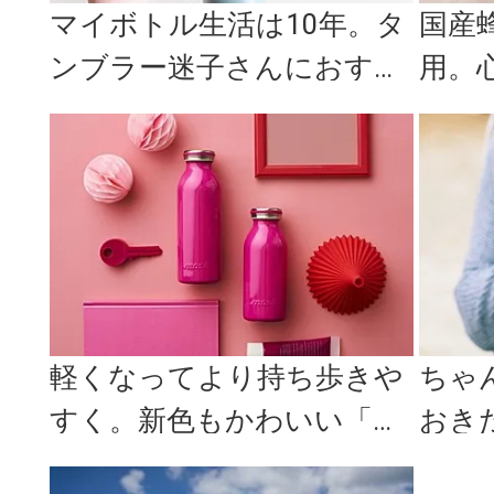
マイボトル生活は10年。タ
国産
ンブラー迷子さんにおすす
用。
め！高機能でおしゃれな推
質を
しボト...
新フレ
軽くなってより持ち歩きや
ちゃ
すく。新色もかわいい「m
おき
osh！」の牛乳瓶型ステン
テン