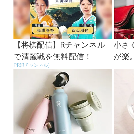
【将棋配信】Rチャンネル
小さ
で清麗戦を無料配信！
が楽
PR(Rチャンネル)
フを
「stoj.