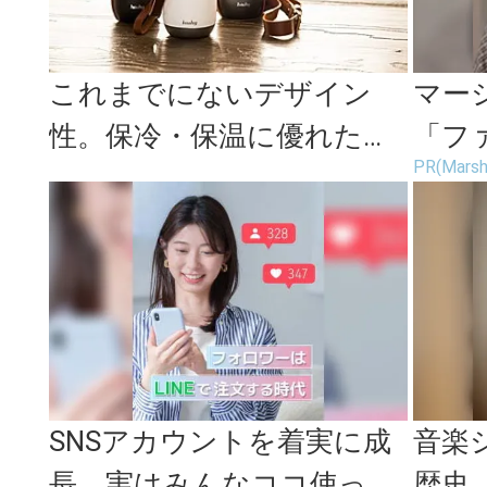
これまでにないデザイン
マー
性。保冷・保温に優れたお
「フ
PR(Marsh
しゃれなマイボトル「Hash
ない
y B...
SNSアカウントを着実に成
音楽
長。実はみんなココ使って
歴史