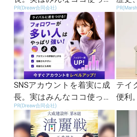
PR(Dreaw合同会社)
PR(Marsh
ます。
じて
SNSアカウントを着実に成
テイ
長。実はみんなココ使って
便利
PR(Dreaw合同会社)
ます。
でき
ンブラ.