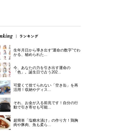
生年月日から導き出す“運命の数字”でわ
かる、秘められた...
今、あなたの力を引き出す運命の
「色」。誕生日で占う202...
可愛くて捨てられない「空き缶」を再
活用！収納やディス...
それ、お金が入る前兆です！自分の行
動で引き寄せも可能...
超簡単「塩糖水漬け」の作り方！鶏胸
肉や豚肉、魚も柔ら...