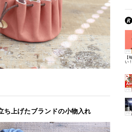
PR
【毎
い
PR
立ち上げたブランドの小物入れ
PR