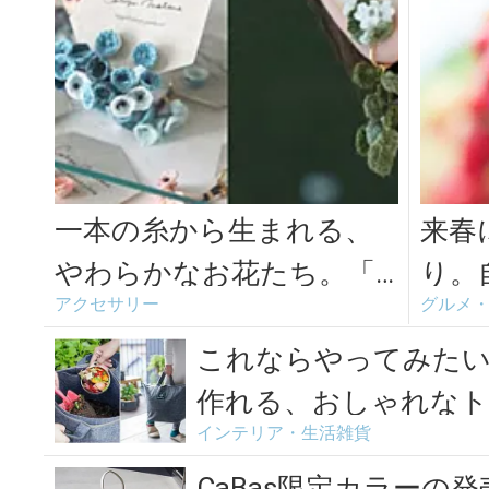
一本の糸から生まれる、
来春
やわらかなお花たち。「c
り。
アクセサリー
グルメ
otoyo matsue」のアクセ...
しさ
ター
これならやってみたい
作れる、おしゃれなト
インテリア・生活雑貨
スト
CaBas限定カラーの