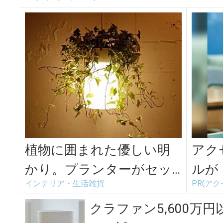
植物に囲まれた優しい明
アク
かり。プランターがセッ
ルが
インテリア・生活雑貨
PR(ア
トになったペンダントラ
り大
イト「Plal...
クラファン5,600万