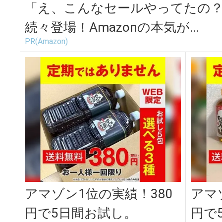
「え、こんなセールやってたの？」
続々登場！Amazonの本気が...
PR(Amazon)
アマゾン1位の実績！380
アマ
円で5日間お試し。
円で