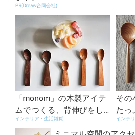
PR(Dreaw合同会社)
「monom」の木製アイテ
その
ムでつくる、背伸びをし
たっ
インテリア・生活雑貨
インテ
ないライフスタイル
した
用した
ミニマル空間のアクセ