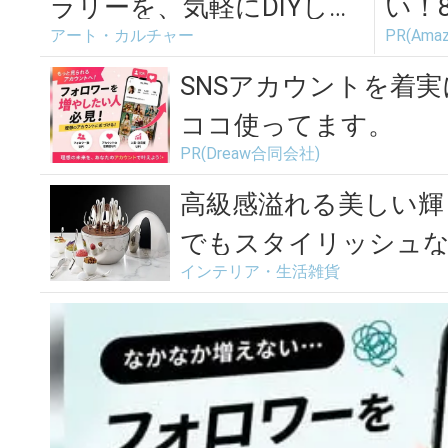
ラリーを、気軽にDIYしよ
い！
アート・カルチャー
PR(Amaz
う「urbanoleecopar...
場
SNSアカウントを着
ココ使ってます。
PR(Dreaw合同会社)
高級感溢れる美しい輝
でもスタイリッシュ
インテリア・生活雑貨
「Mo...