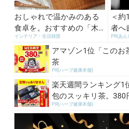
おしゃれで温かみのある
＜約
食卓を。おすすめの「木
者へ
インテリア・生活雑貨
PR(あ
製カトラリー」まとめ
ガイ
ト。6
アマゾン1位「このお
茶
PR(ハーブ健康本舗)
楽天週間ランキング1
包のスッキリ茶。38
PR(ハーブ健康本舗)