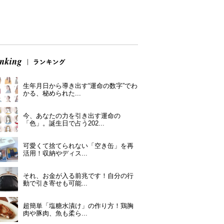
生年月日から導き出す“運命の数字”でわ
かる、秘められた...
今、あなたの力を引き出す運命の
「色」。誕生日で占う202...
可愛くて捨てられない「空き缶」を再
活用！収納やディス...
それ、お金が入る前兆です！自分の行
動で引き寄せも可能...
超簡単「塩糖水漬け」の作り方！鶏胸
肉や豚肉、魚も柔ら...