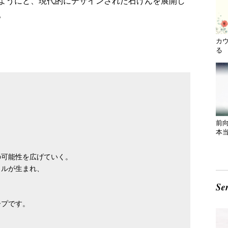
ようにと、現代的にデザインされた石けんを展開し
。
カ
る 
前
本
の可能性を広げていく。
イルが生まれ、
。
ープです。