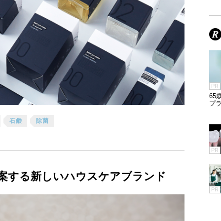
PR
65
プラ
石鹸
除菌
PR
案する新しいハウスケアブランド
PR