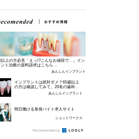
歳以上の方必見「えっ!?こんなお値段で…」イン
ント治療の資料請求はこちら...
あんしんインプラント
インプラントは絶対ダメ？65歳以上
の方は確認してみて。20名の歯科医
師監修のガイ...
あんしんインプラント
明日働ける単発バイト求人サイト
ショットワークス
Recommended by