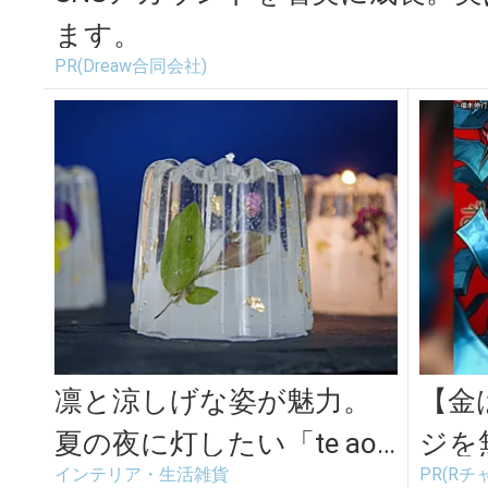
ます。
PR(Dreaw合同会社)
凛と涼しげな姿が魅力。
【金
夏の夜に灯したい「te ao t
ジを
インテリア・生活雑貨
PR(Rチ
e po candle」の...
ンネ