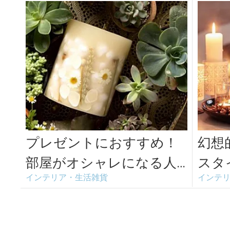
プレゼントにおすすめ！
幻想
部屋がオシャレになる人
スタ
インテリア・生活雑貨
インテ
気キャンドル＜5選＞
らぎ
ドル特