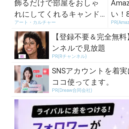
飾るだけで部屋をおしゃ
Am
れにしてくれるキャンド
い！
アート・カルチャー
PR(Amaz
ル「nuri candle」
場
【登録不要＆完全無料
ンネルで見放題
PR(Rチャンネル)
SNSアカウントを着
ココ使ってます。
PR(Dreaw合同会社)