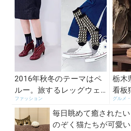
2016年秋冬のテーマはペ
栃木
ルー。旅するレッグウェ
看板
ファッション
グルメ
アブランド「MARCOMON
れる
DE...
屋」
毎日眺めて癒されたい
のぞく猫たちが可愛い