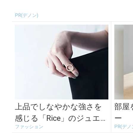
PR(デノン)
上品でしなやかな強さを
部屋
感じる「Rice」のジュエリ
ー
ファッション
PR(デノ
ーで日常に光と豊かさを