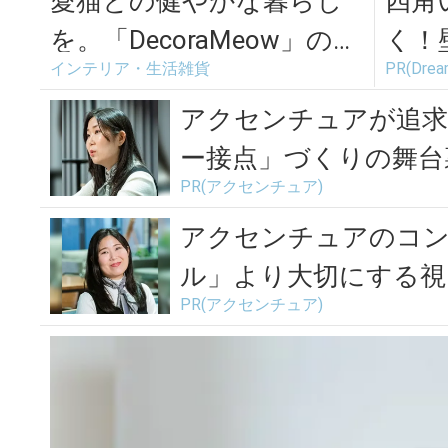
愛猫との健やかな暮らし
四角
を。「DecoraMeow」のお
く！
インテリア・生活雑貨
PR(Drea
しゃれで機能的なネコ用
ける
グッ...
アクセンチュアが追求
ー接点」づくりの舞台
PR(アクセンチュア)
アクセンチュアのコ
ル」より大切にする視
PR(アクセンチュア)