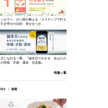
ウンセラー・占い師が教える『３ステップで叶え
引き寄せの法則 幸せをつか...
向きになれる一冊。『誕生日でわかる あなたの
当の性格・才能・運命 完全版』
特集一覧