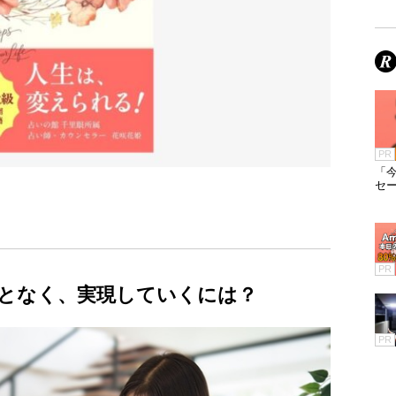
PR
「今
セ
PR
となく、実現していくには？
PR