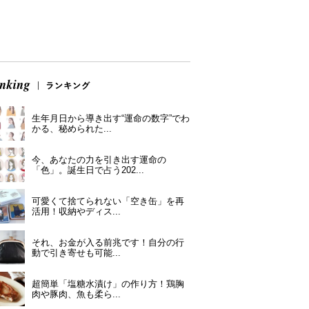
生年月日から導き出す“運命の数字”でわ
かる、秘められた...
今、あなたの力を引き出す運命の
「色」。誕生日で占う202...
可愛くて捨てられない「空き缶」を再
活用！収納やディス...
それ、お金が入る前兆です！自分の行
動で引き寄せも可能...
超簡単「塩糖水漬け」の作り方！鶏胸
肉や豚肉、魚も柔ら...