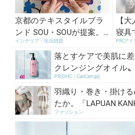
京都のテキスタイルブラ
【大
ンド SOU・SOUが提案。
寝具
インテリア・生活雑貨
PR(ア
楽しい手ぬぐいの使い方
たに
落とすケアで美肌に差
クレンジングオイル
PR(DHC｜CanCam.jp)
羽織り・巻き・掛ける
たか。「LAPUAN KANK
ファッション