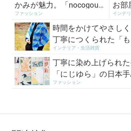
かみが魅力。「nocogou」
お部
ファッション
インテ
のテキスタイル＆布雑貨
たい
タイル
時間をかけてやさしく
丁寧につくられた「も
インテリア・生活雑貨
テム
丁寧に染め上げられた
「にじゆら」の日本手
ファッション