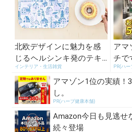
北欧デザインに魅力を感
アマ
じるヘルシンキ発のテキ
チで
インテリア・生活雑貨
PR(ハ
スタイルブランド「kauni
ste」
アマゾン1位の実績！3
し。
PR(ハーブ健康本舗)
Amazon今日も見逃せ
続々登場