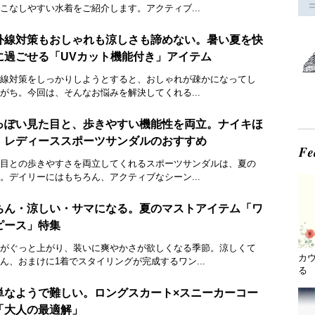
こなしやすい水着をご紹介します。アクティブ...
外線対策もおしゃれも涼しさも諦めない。暑い夏を快
に過ごせる「UVカット機能付き」アイテム
線対策をしっかりしようとすると、おしゃれが疎かになってし
がち。今回は、そんなお悩みを解決してくれる...
っぽい見た目と、歩きやすい機能性を両立。ナイキほ
、レディーススポーツサンダルのおすすめ
目との歩きやすさを両立してくれるスポーツサンダルは、夏の
。デイリーにはもちろん、アクティブなシーン...
ちん・涼しい・サマになる。夏のマストアイテム「ワ
ピース」特集
がぐっと上がり、装いに爽やかさが欲しくなる季節。涼しくて
カ
ん、おまけに1着でスタイリングが完成するワン...
る 
単なようで難しい。ロングスカート×スニーカーコー
「大人の最適解」