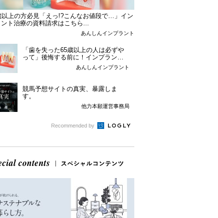
歳以上の方必見「えっ!?こんなお値段で…」イン
ント治療の資料請求はこちら...
あんしんインプラント
「歯を失った65歳以上の人は必ずや
って」後悔する前に！インプラント
という選択肢。
あんしんインプラント
競馬予想サイトの真実、暴露しま
す。
他力本願運営事務局
Recommended by