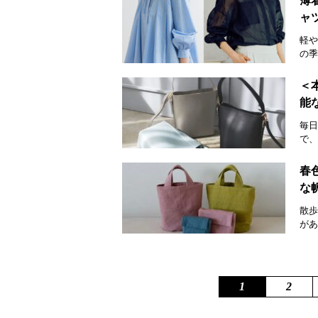
薄
ャ
軽や
の季
＜
能
毎日
で、
春
な
散歩
があ
1
2