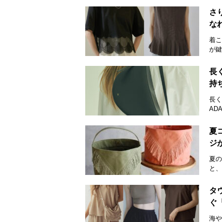
さ
な
着こ
が鍵
長
持
長く
AD
夏
ジ
夏の
と、
タ
ぐ
海や