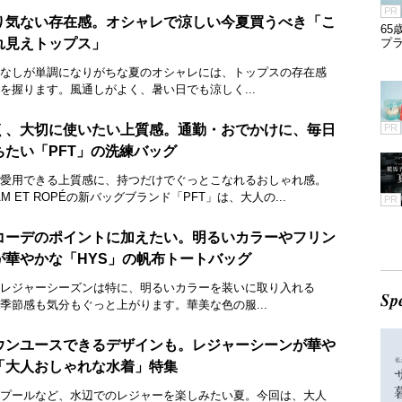
PR
り気ない存在感。オシャレで涼しい今夏買うべき「こ
65
れ見えトップス」
プラ
なしが単調になりがちな夏のオシャレには、トップスの存在感
を握ります。風通しがよく、暑い日でも涼しく...
く、大切に使いたい上質感。通勤・おでかけに、毎日
PR
ちたい「PFT」の洗練バッグ
愛用できる上質感に、持つだけでぐっとこなれるおしゃれ感。
AM ET ROPÉの新バッグブランド「PFT」は、大人の...
PR
コーデのポイントに加えたい。明るいカラーやフリン
が華やかな「HYS」の帆布トートバッグ
レジャーシーズンは特に、明るいカラーを装いに取り入れる
季節感も気分もぐっと上がります。華美な色の服...
ウンユースできるデザインも。レジャーシーンが華や
「大人おしゃれな水着」特集
プールなど、水辺でのレジャーを楽しみたい夏。今回は、大人