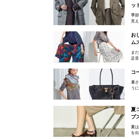
ッ
季節
見え
お
ム
まだ
足音
コ
暑さ
うに
夏
プ
夏は
を出