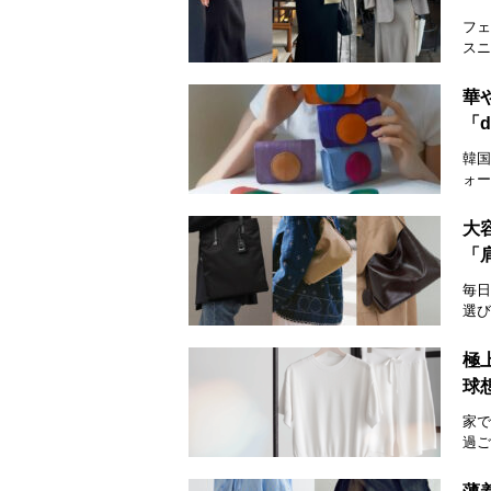
フェ
スニ
華
「d
韓国
ォー
大
「
毎日
選び
極
球
家で
過ご