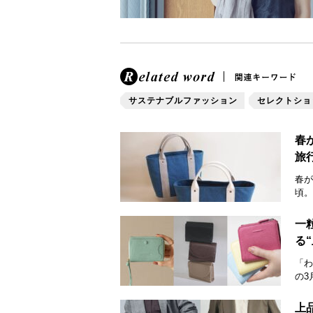
サステナブルファッション
セレクトショ
春
旅
春が
頃。
一
る
「わ
の3
上