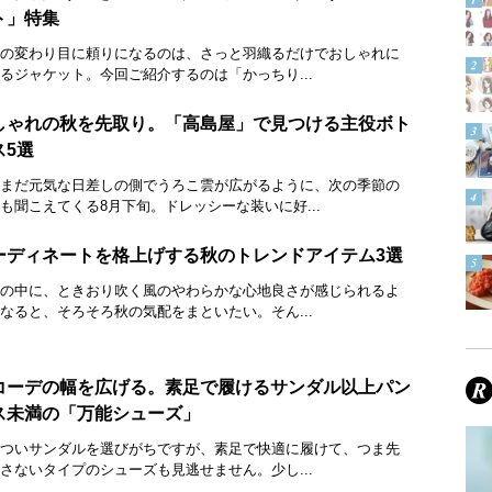
ト」特集
の変わり目に頼りになるのは、さっと羽織るだけでおしゃれに
るジャケット。今回ご紹介するのは「かっちり...
しゃれの秋を先取り。「高島屋」で見つける主役ボト
ス5選
まだ元気な日差しの側でうろこ雲が広がるように、次の季節の
も聞こえてくる8月下旬。ドレッシーな装いに好...
ーディネートを格上げする秋のトレンドアイテム3選
の中に、ときおり吹く風のやわらかな心地良さが感じられるよ
なると、そろそろ秋の気配をまといたい。そん...
コーデの幅を広げる。素足で履けるサンダル以上パン
ス未満の「万能シューズ」
ついサンダルを選びがちですが、素足で快適に履けて、つま先
さないタイプのシューズも見逃せません。少し...