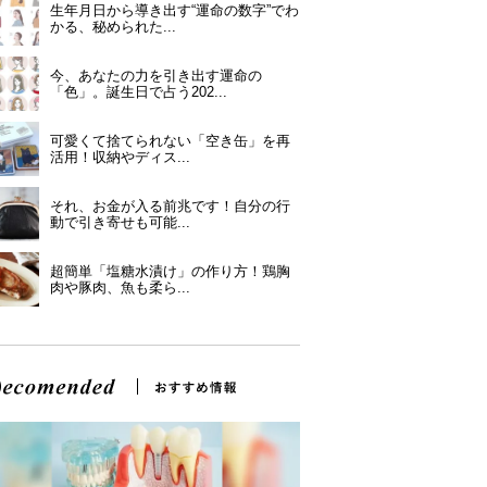
生年月日から導き出す“運命の数字”でわ
かる、秘められた...
今、あなたの力を引き出す運命の
「色」。誕生日で占う202...
可愛くて捨てられない「空き缶」を再
活用！収納やディス...
それ、お金が入る前兆です！自分の行
動で引き寄せも可能...
超簡単「塩糖水漬け」の作り方！鶏胸
肉や豚肉、魚も柔ら...