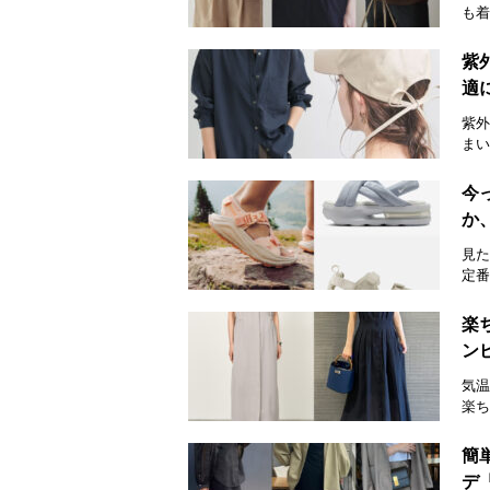
も着
紫
適
紫外
まい
今
か
見た
定番
楽
ン
気温
楽ち
簡
デ