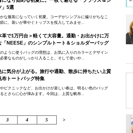
着になり始める初夏に。一枚で魅せる「ブラウス＆シ
ツ」5選
かな服装になっていく初夏。コーデがシンプルに偏りがちなこ
節に、装いが華やぐトップスを投入してみませ...
本革で1万円台＞軽くて大容量。通勤・お出かけに万
な「NEESE」のシンプルトート＆ショルダーバッグ
のように使うバッグの理想は、お気に入りのカラーとデザイン
必要なものがしっかり入ること。そして使いや...
色に気分が上がる。旅行や通勤、散歩に持ちたい上質
帆布トートバッグ特集
やピクニックなど、お出かけが楽しい春は、明るい色のバッグ
るとさらに心が弾みます。今回は、上質な帆布...
3
4
5
>