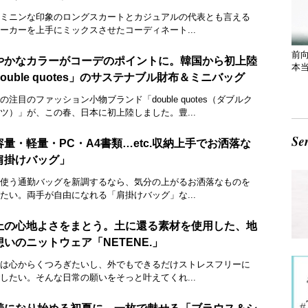
ミニンな印象のロングスカートとカジュアルの代表とも言える
ーカーを上手にミックスさせたコーディネート...
前
やかなカラーがコーデのポイントに。韓国から初上陸
本
ouble quotes」のサステナブル財布＆ミニバッグ
の注目のファッション小物ブランド「double quotes（ダブルク
ツ）」が、この春、日本に初上陸しました。豊...
容量・軽量・PC・A4書類…etc.収納上手でお洒落な
肩掛けバッグ」
使う通勤バッグを新調するなら、気分の上がるお洒落なものを
たい。両手が自由になれる「肩掛けバッグ」な...
上の心地よさをまとう。土に還る素材を使用した、地
想いのニットウェア「NETENE.」
は心からくつろぎたいし、外でもできるだけストレスフリーに
したい。そんな日常の願いをそっと叶えてくれ...