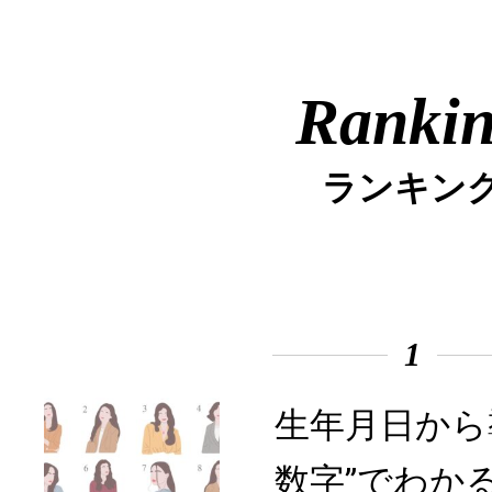
Ranki
ランキン
1
生年月日から
数字”でわか