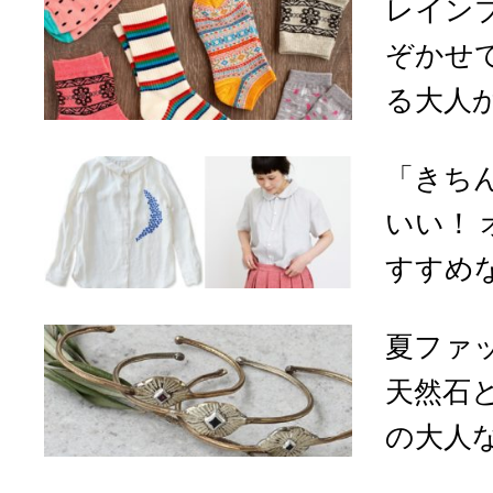
レイン
ぞかせ
る大人か
「きち
いい！
すすめな
夏ファ
天然石
の大人