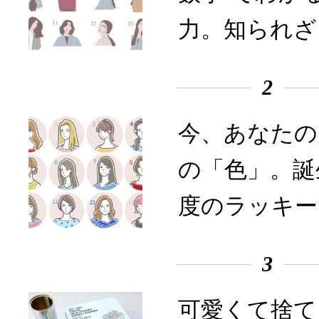
力。知られざ
2
今、あなたの
の「色」。誕
度のラッキー
3
可愛くて捨て