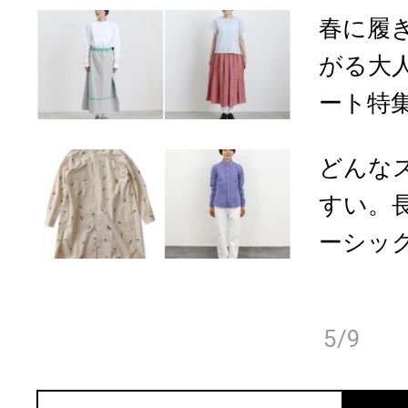
春に履
がる大
ート特
どんな
すい。
ーシック
5/9