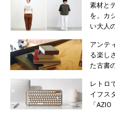
素材と
を。カ
い大人
アンテ
る楽し
た古書の
レトロ
イフス
「AZIO