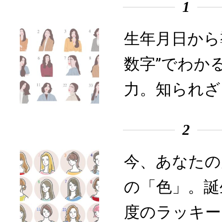
1
生年月日から
数字”でわか
力。知られざ
2
今、あなたの
の「色」。誕
度のラッキー