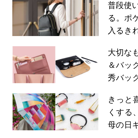
普段使
る。ポ
入るきれ
大切な
＆バッ
秀バッグ
きっと
くする
母の日ギ