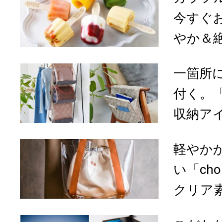
今すぐ
やか＆絶
一箇所
付く。「
収納ア
軽やか
い「cho
クリア