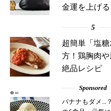
金運を上げる
5
超簡単「塩糖
方！鶏胸肉や
絶品レシピ
Sponsored
AD
バナナもダメ…