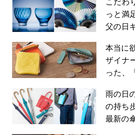
こだわ
っと満
父の日ギ
本当に
ザイナ
った、「h
雨の日
の持ち
最新の傘