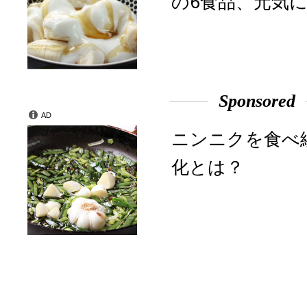
の6食品、元気に
Sponsored
AD
ニンニクを食べ
化とは？