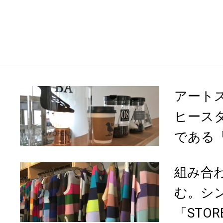
アート
ヒース
である「
組み合
む。シ
「STO