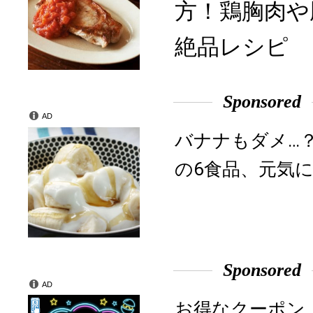
方！鶏胸肉や
絶品レシピ
Sponsored
AD
バナナもダメ…
の6食品、元気に
Sponsored
AD
お得なクーポン