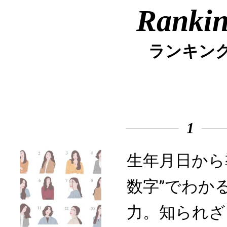
Ranki
ランキン
1
生年月日から
数字”でわか
力。知られざ