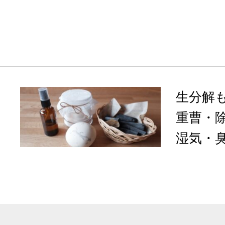
生分解
重曹・
湿気・臭