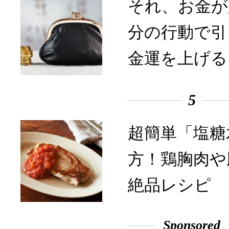
それ、お金が
分の行動で引
金運を上げる
5
超簡単「塩糖
方！鶏胸肉や
絶品レシピ
Sponsored