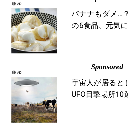
AD
バナナもダメ…
の6食品、元気に
Sponsored
AD
宇宙人が居ると
UFO目撃場所10