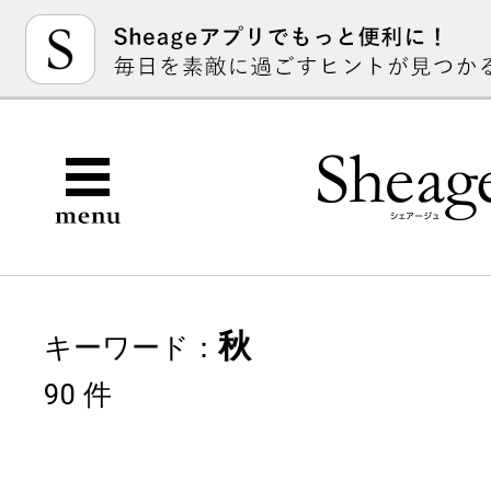
秋
キーワード：
90 件