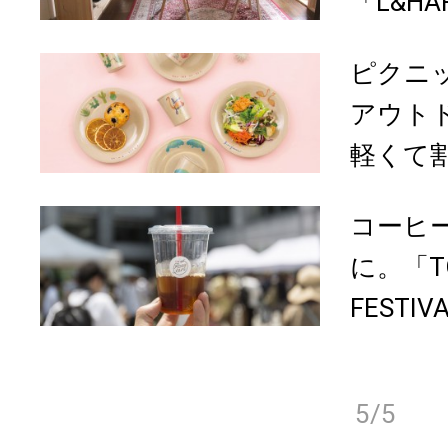
「L&HA
ピクニ
アウトド
軽くて割.
コーヒ
に。「TO
FESTI
5/5