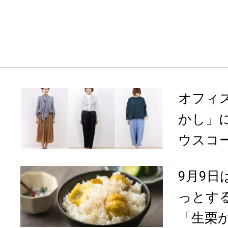
オフィ
かし」
ウスコー
9月9
っとす
「生栗か