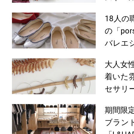
18人
の「por
バレエ
大人女
着いた
セサリ
期間限
ブラン