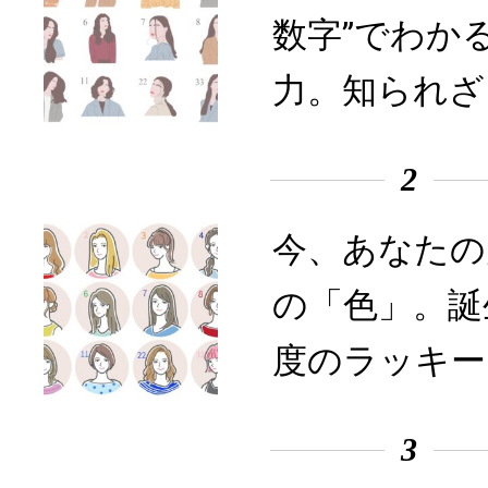
数字”でわか
力。知られざ
2
今、あなたの
の「色」。誕
度のラッキー
3