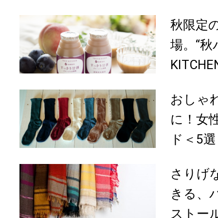
秋限定
場。“秋
KITCH
おしゃ
に！女
ド＜5選
さりげ
きる、
ストール