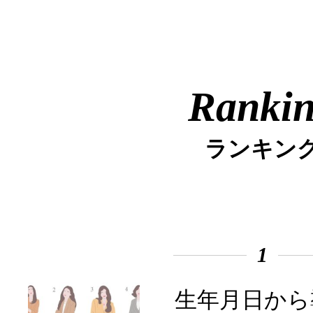
Ranki
ランキン
1
生年月日から