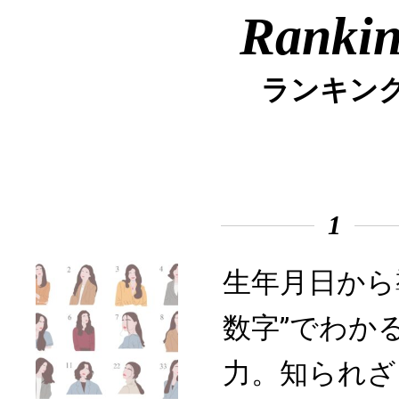
Ranki
ランキン
1
生年月日から
数字”でわか
力。知られざ