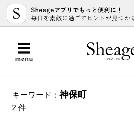
神保町
キーワード：
2 件