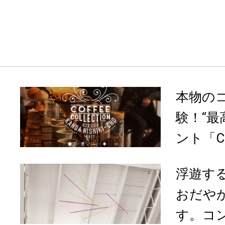
本物の
験！“最
ント「Coff
浮遊す
おだや
す。コン