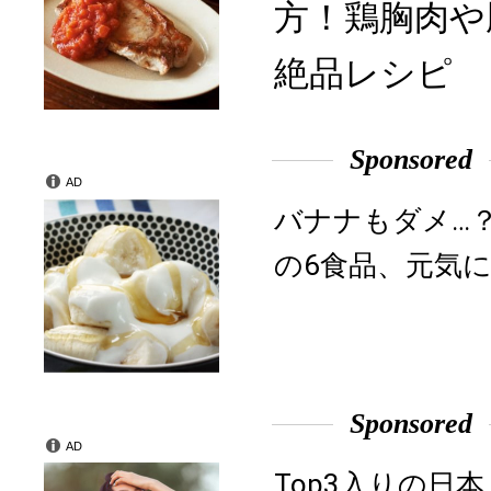
方！鶏胸肉や
絶品レシピ
Sponsored
AD
バナナもダメ…
の6食品、元気に
Sponsored
AD
Top3入りの日