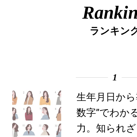
Ranki
ランキン
1
生年月日から
数字”でわか
力。知られざ