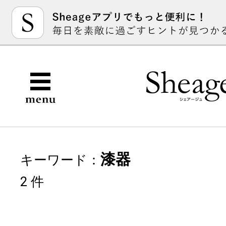
漆器
キーワード：
2 件