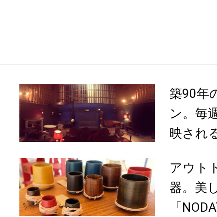
築90
ン。毎
映される
アウト
器。美
「NODA