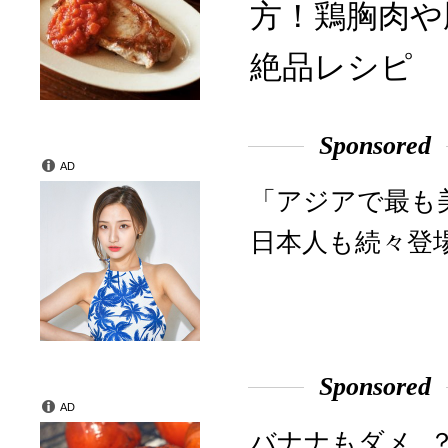
方！鶏胸肉や
絶品レシピ
Sponsored
AD
「アジアで最も
日本人も続々登
Sponsored
AD
バナナもダメ…