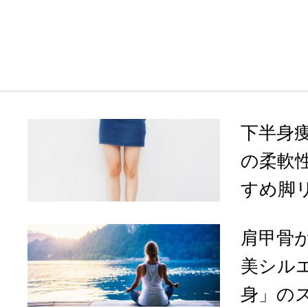
下半身
の柔軟
すめ脚リ
肩甲骨
美シル
身」の