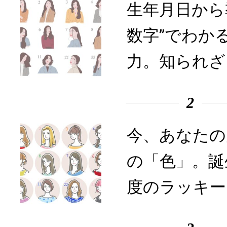
生年月日から
数字”でわか
力。知られざ
2
今、あなたの
の「色」。誕
度のラッキー