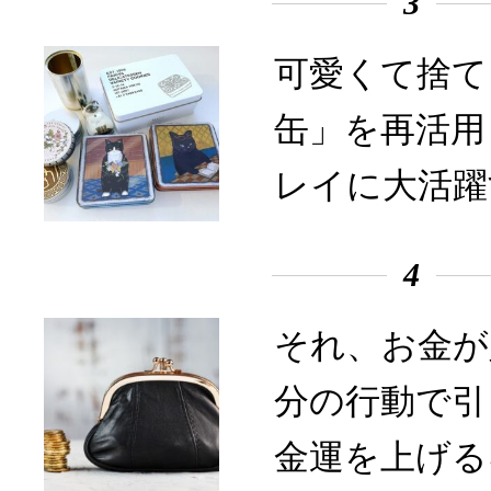
3
可愛くて捨て
缶」を再活用
レイに大活躍
4
それ、お金が
分の行動で引
金運を上げる