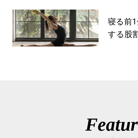
寝る前
する股
Featur